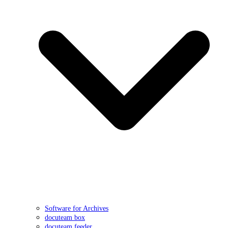
Software for Archives
docuteam box
docuteam feeder