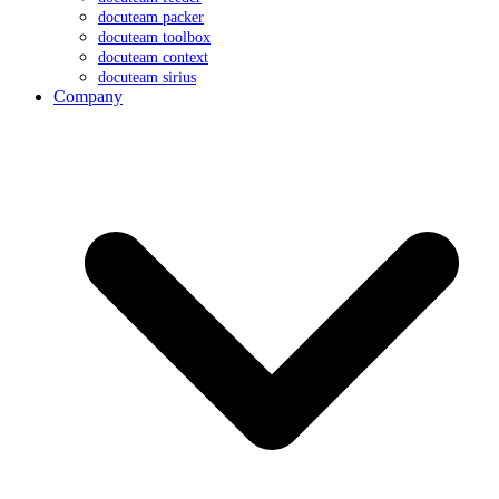
docuteam packer
docuteam toolbox
docuteam context
docuteam sirius
Company