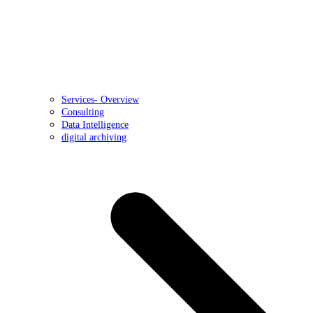
Services- Overview
Consulting
Data Intelligence
digital archiving