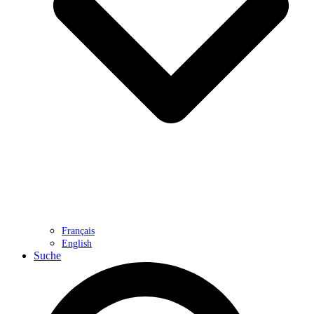
Français
English
Suche