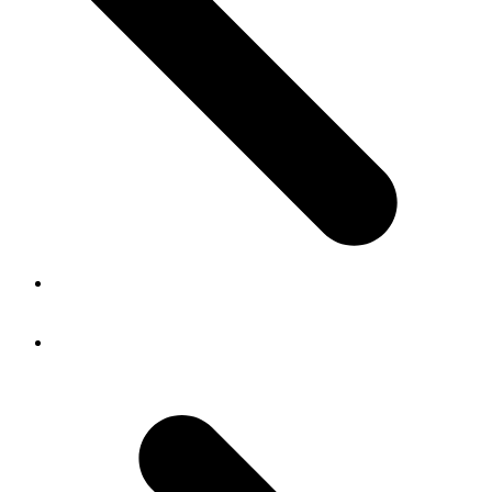
previous post:
Chef·fe·x de projet ou informaticien·ne·x
archivage numérique
next post:
docuteam community day 2023 : Nos outils context
et sirius font un carton !