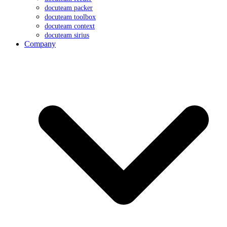
docuteam packer
docuteam toolbox
docuteam context
docuteam sirius
Company