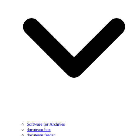
Software for Archives
docuteam box
docuteam feeder