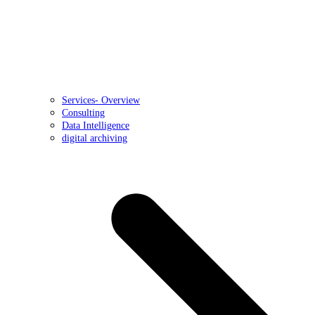
Services- Overview
Consulting
Data Intelligence
digital archiving