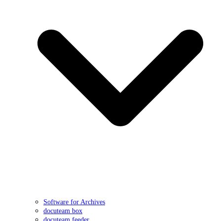
Software for Archives
docuteam box
docuteam feeder