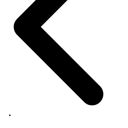
previous post:
Archivieren aus einem GEVER-System: ein
Prozess oder ein Projekt?