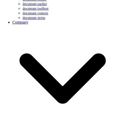
docuteam packer
docuteam toolbox
docuteam context
docuteam sirius
Company