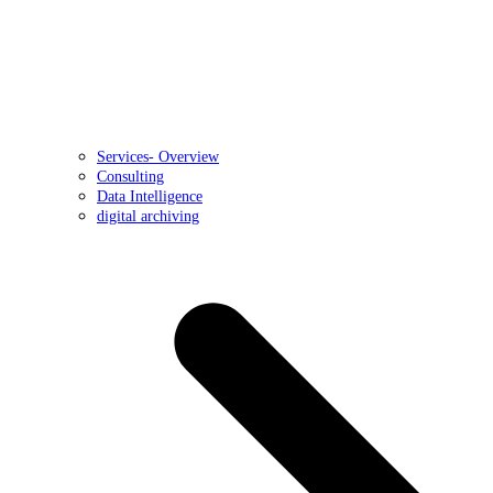
Services- Overview
Consulting
Data Intelligence
digital archiving