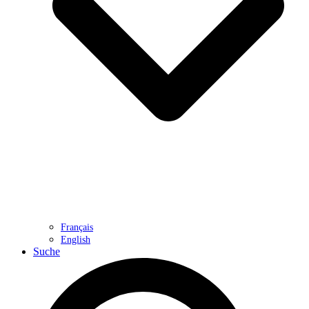
Français
English
Suche