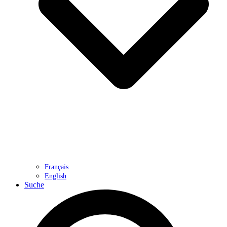
Français
English
Suche