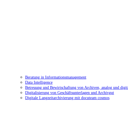
Beratung in Informationsmanagement
Data Intelligence
Betreuung und Bewirtschaftung von Archiven, analog und digit
Digitalisierung von Geschäftsunterlagen und Archivgut
Digitale Langzeitarchivierung mit docuteam cosmos