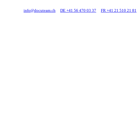
info@docuteam.ch
DE +41 56 470 03 37
FR +41 21 510 21 81