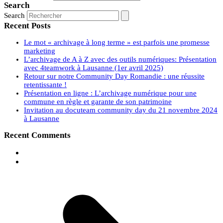
Search
Search
Recent Posts
Le mot « archivage à long terme » est parfois une promesse
marketing
L’archivage de A à Z avec des outils numériques: Présentation
avec 4teamwork à Lausanne (1er avril 2025)
Retour sur notre Community Day Romandie : une réussite
retentissante !
Présentation en ligne : L’archivage numérique pour une
commune en règle et garante de son patrimoine
Invitation au docuteam community day du 21 novembre 2024
à Lausanne
Recent Comments
next post:
Archivieren aus einem GEVER-System: ein
Prozess oder ein Projekt?