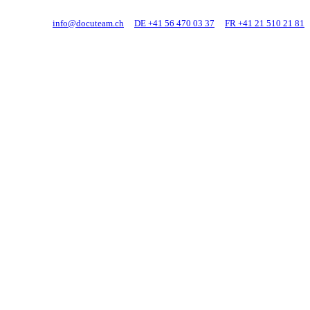
info@docuteam.ch
DE +41 56 470 03 37
FR +41 21 510 21 81