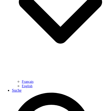
Français
English
Suche