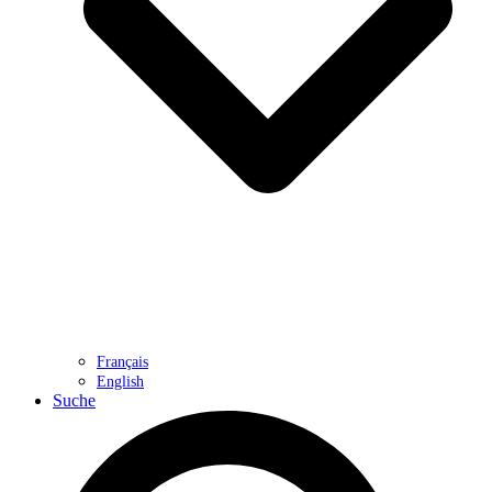
Français
English
Suche