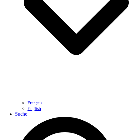
Français
English
Suche