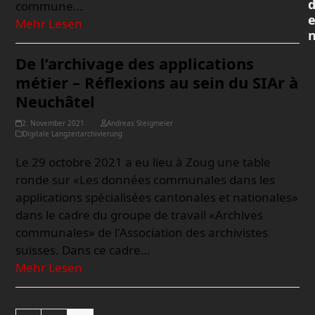
commune…
Mehr Lesen
De l’archivage des applications
métier – Réflexions au sein du SIAr à
Neuchâtel
2. November 2021
Andreas Steigmeier
Digitale Langzeitarchivierung
Le 29 octobre 2021 a eu lieu à Zoug une table
ronde sur «Les données communales dans les
applications spécialisées cantonales et nationales»
dans le cadre du groupe de travail «Archives
communales» de l'Association des archivistes
suisses. Dans ce cadre…
Mehr Lesen