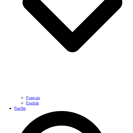
Français
English
Suche