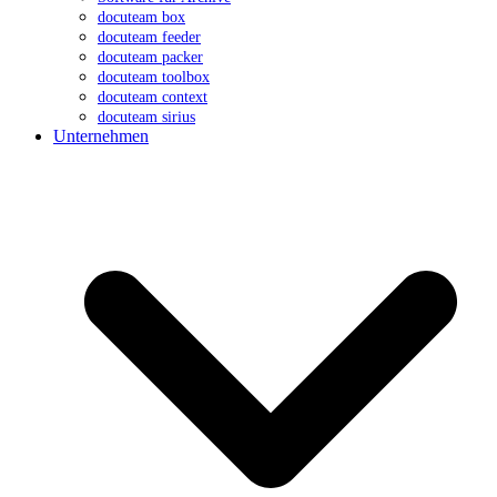
docuteam box
docuteam feeder
docuteam packer
docuteam toolbox
docuteam context
docuteam sirius
Unternehmen