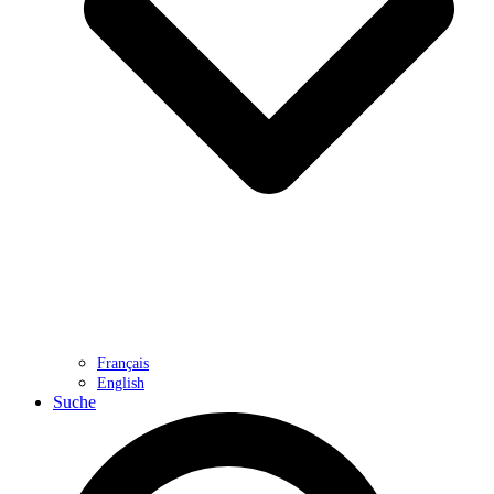
Français
English
Suche