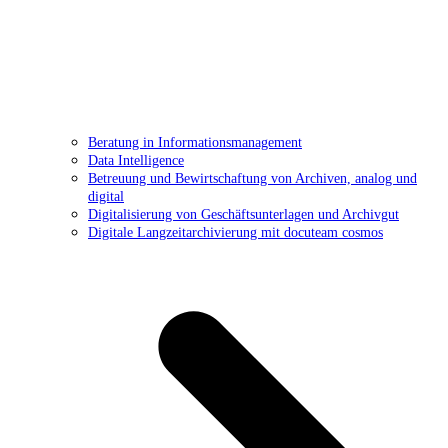
Beratung in Informationsmanagement
Data Intelligence
Betreuung und Bewirtschaftung von Archiven, analog und
digital
Digitalisierung von Geschäftsunterlagen und Archivgut
Digitale Langzeitarchivierung mit docuteam cosmos