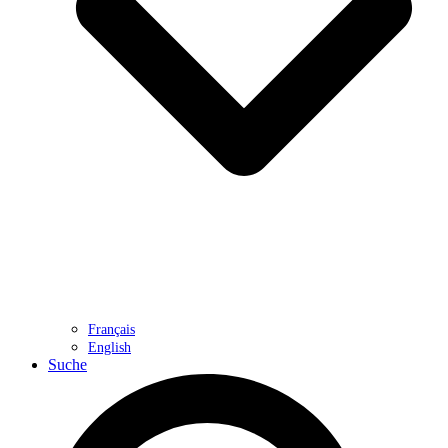
Français
English
Suche