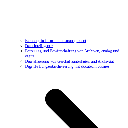
Beratung in Informationsmanagement
Data Intelligence
Betreuung und Bewirtschaftung von Archiven, analog und
digital
Digitalisierung von Geschäftsunterlagen und Archivgut
Digitale Langzeitarchivierung mit docuteam cosmos