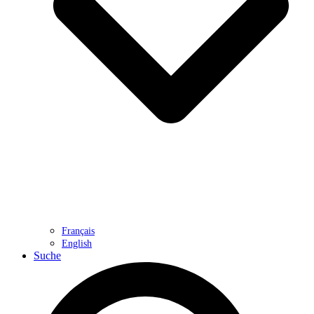
Français
English
Suche