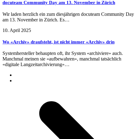
docuteam Community Day am 13. November in Zürich
Wir laden herzlich ein zum diesjährigen docuteam Community Day
am 13. November in Zürich. Es…
10. April 2025
Wo «Archiv» draufsteht, ist nicht immer «Archiv» drin
Systemhersteller behaupten oft, ihr System «archiviere» auch.
Manchmal meinen sie «aufbewahren», manchmal tatsächlich
«digitale Langzeitarchivierung»…
Nächster Beitrag:
SWIB18 – Linked Data (nicht nur für
Bibliotheken)