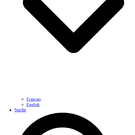
Français
English
Suche