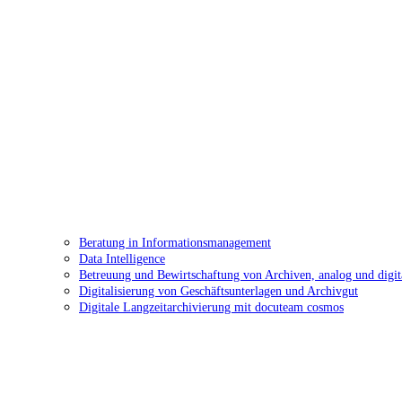
Beratung in Informationsmanagement
Data Intelligence
Betreuung und Bewirtschaftung von Archiven, analog und digit
Digitalisierung von Geschäftsunterlagen und Archivgut
Digitale Langzeitarchivierung mit docuteam cosmos