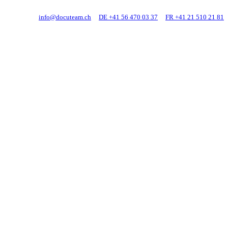
info@docuteam.ch
DE +41 56 470 03 37
FR +41 21 510 21 81