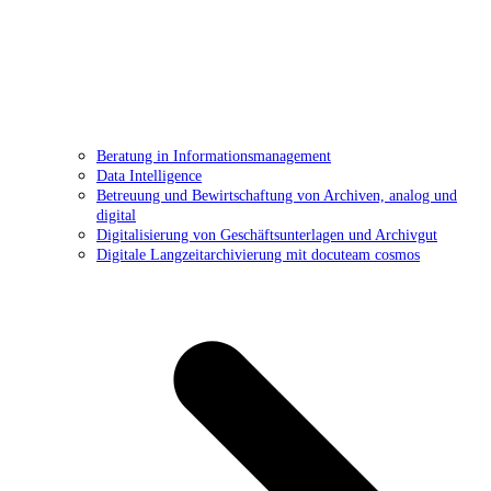
Beratung in Informationsmanagement
Data Intelligence
Betreuung und Bewirtschaftung von Archiven, analog und
digital
Digitalisierung von Geschäftsunterlagen und Archivgut
Digitale Langzeitarchivierung mit docuteam cosmos