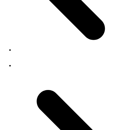
vorheriger Beitrag:
Impact écologique de la transformation
numérique
Nächster Beitrag:
Présentation en ligne : L’archivage
numérique pour une commune en règle et garante de son
patrimoine