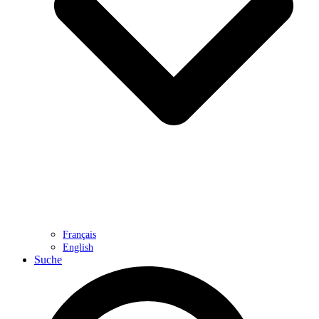
Français
English
Suche