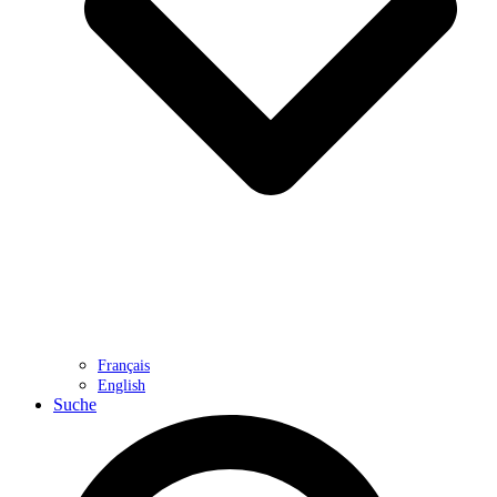
Français
English
Suche