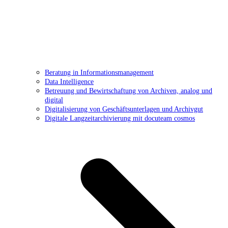
Beratung in Informationsmanagement
Data Intelligence
Betreuung und Bewirtschaftung von Archiven, analog und
digital
Digitalisierung von Geschäftsunterlagen und Archivgut
Digitale Langzeitarchivierung mit docuteam cosmos