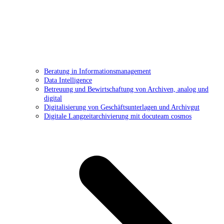
Beratung in Informationsmanagement
Data Intelligence
Betreuung und Bewirtschaftung von Archiven, analog und
digital
Digitalisierung von Geschäftsunterlagen und Archivgut
Digitale Langzeitarchivierung mit docuteam cosmos