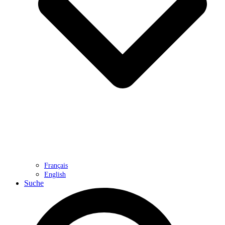
Français
English
Suche