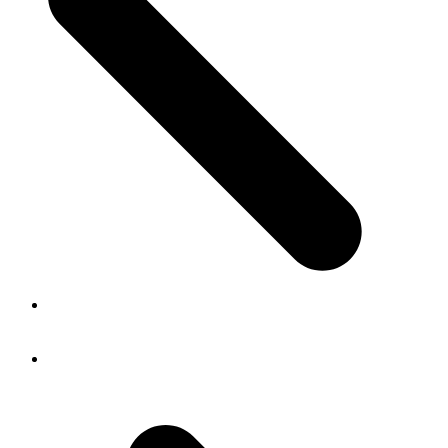
vorheriger Beitrag:
SWIB18 – Linked Data (nicht nur für
Bibliotheken)
Nächster Beitrag:
„Never change a running system!“ —
Digitales Archiv beim Bayrischen Rundfunk