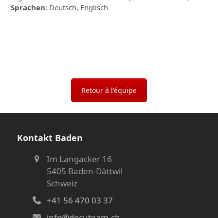
Sprachen
: Deutsch, Englisch
Retour à l'équipe
Kontakt Baden
Im Langacker 16
5405 Baden-Dättwil
Schweiz
+41 56 470 03 37
info@docuteam.ch