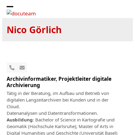
Skip
to
Open
Close
content
mobile
mobile
Nico Görlich
menu
menu
N°
Email
téléphone
Archivinformatiker, Projektleiter digitale
Archivierung
Tätig in der Beratung, im Aufbau und Betrieb von
digitalen Langzeitarchiven bei Kunden und in der
Cloud.
Datenanalysen und Datentransformationen.
Ausbildung
: Bachelor of Science in Kartografie und
Geomatik (Hochschule Karlsruhe); Master of Arts in
Digital Humanities und Geschichte (Universität Basel)