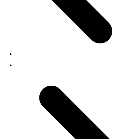
previous post:
Swiss The Who Archive setzt neu auf AtoM
next post:
Présentation en ligne : Comment organiser une
administration « sans papier » – Jeudi 17 juin 2021