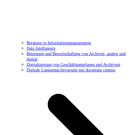
Beratung in Informationsmanagement
Data Intelligence
Betreuung und Bewirtschaftung von Archiven, analog und
digital
Digitalisierung von Geschäftsunterlagen und Archivgut
Digitale Langzeitarchivierung mit docuteam cosmos