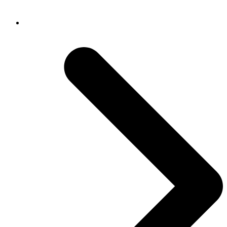
vorheriger Beitrag:
Aufbewahrungsfristen festlegen: müssen,
dürfen, sollen, wollen
Nächster Beitrag:
16 Jahre digitale Archivierung – ein Fazit