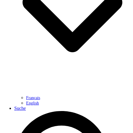
Français
English
Suche